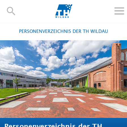
TH-
Wildau
STUDIEREN UND WEITERBILDEN
PERSONENVERZEICHNIS DER TH WILDAU
IM STUDIUM
FORSCHUNG UND TRANSFER
ALUMNI
HOCHSCHULE
INTERNATIONAL
BESCHÄFTIGTE
Blogs
Kontakt und Anfahrt
Webmail
Moodle
TH Online-Portal
Personensuche
English
Personenverzeichnis der TH