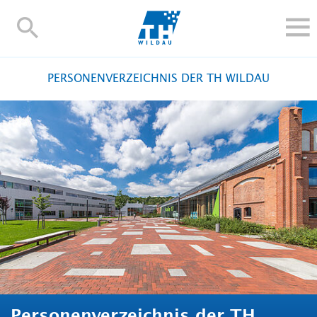
TH-
Wildau
STUDIEREN UND WEITERBILDEN
PERSONENVERZEICHNIS DER TH WILDAU
IM STUDIUM
FORSCHUNG UND TRANSFER
ALUMNI
HOCHSCHULE
INTERNATIONAL
BESCHÄFTIGTE
Blogs
Kontakt und Anfahrt
Webmail
Moodle
TH Online-Portal
Personensuche
English
Personenverzeichnis der TH