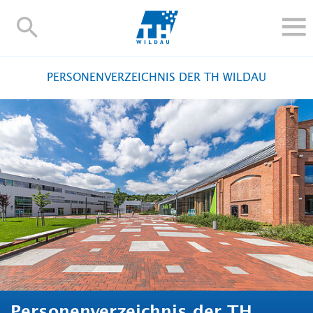
TH-
Wildau
STUDIEREN UND WEITERBILDEN
PERSONENVERZEICHNIS DER TH WILDAU
IM STUDIUM
FORSCHUNG UND TRANSFER
ALUMNI
HOCHSCHULE
INTERNATIONAL
BESCHÄFTIGTE
Blogs
Kontakt und Anfahrt
Webmail
Moodle
TH Online-Portal
Personensuche
English
Personenverzeichnis der TH