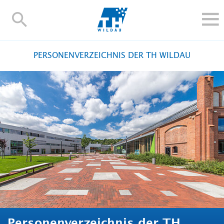
TH-
Wildau
STUDIEREN UND WEITERBILDEN
PERSONENVERZEICHNIS DER TH WILDAU
IM STUDIUM
FORSCHUNG UND TRANSFER
ALUMNI
HOCHSCHULE
INTERNATIONAL
BESCHÄFTIGTE
Blogs
Kontakt und Anfahrt
Webmail
Moodle
TH Online-Portal
Personensuche
English
Personenverzeichnis der TH