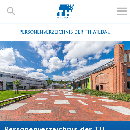
TH-
Wildau
STUDIEREN UND WEITERBILDEN
PERSONENVERZEICHNIS DER TH WILDAU
IM STUDIUM
FORSCHUNG UND TRANSFER
ALUMNI
HOCHSCHULE
INTERNATIONAL
BESCHÄFTIGTE
Blogs
Kontakt und Anfahrt
Webmail
Moodle
TH Online-Portal
Personensuche
English
Personenverzeichnis der TH