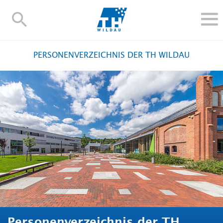
TH-
Wildau
STUDIEREN UND WEITERBILDEN
PERSONENVERZEICHNIS DER TH WILDAU
IM STUDIUM
FORSCHUNG UND TRANSFER
ALUMNI
HOCHSCHULE
INTERNATIONAL
BESCHÄFTIGTE
Blogs
Kontakt und Anfahrt
Webmail
Moodle
TH Online-Portal
Personensuche
English
Personenverzeichnis der TH