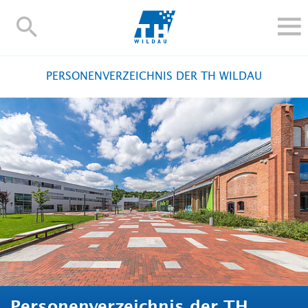
TH-
Wildau
STUDIEREN UND WEITERBILDEN
PERSONENVERZEICHNIS DER TH WILDAU
IM STUDIUM
FORSCHUNG UND TRANSFER
ALUMNI
HOCHSCHULE
INTERNATIONAL
BESCHÄFTIGTE
Blogs
Kontakt und Anfahrt
Webmail
Moodle
TH Online-Portal
Personensuche
English
Personenverzeichnis der TH