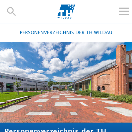
TH-
Wildau
STUDIEREN UND WEITERBILDEN
PERSONENVERZEICHNIS DER TH WILDAU
IM STUDIUM
FORSCHUNG UND TRANSFER
ALUMNI
HOCHSCHULE
INTERNATIONAL
BESCHÄFTIGTE
Blogs
Kontakt und Anfahrt
Webmail
Moodle
TH Online-Portal
Personensuche
English
Personenverzeichnis der TH