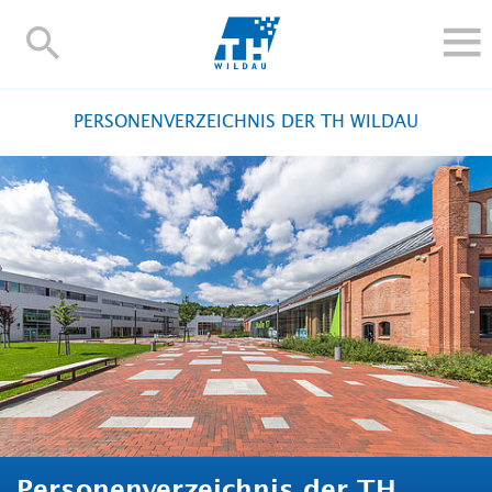
TH-
Wildau
STUDIEREN UND WEITERBILDEN
PERSONENVERZEICHNIS DER TH WILDAU
IM STUDIUM
FORSCHUNG UND TRANSFER
ALUMNI
HOCHSCHULE
INTERNATIONAL
BESCHÄFTIGTE
Blogs
Kontakt und Anfahrt
Webmail
Moodle
TH Online-Portal
Personensuche
English
Personenverzeichnis der TH