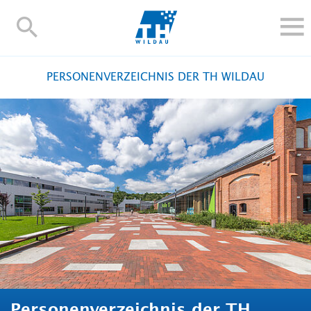
TH-
Wildau
STUDIEREN UND WEITERBILDEN
PERSONENVERZEICHNIS DER TH WILDAU
IM STUDIUM
FORSCHUNG UND TRANSFER
ALUMNI
HOCHSCHULE
INTERNATIONAL
BESCHÄFTIGTE
Blogs
Kontakt und Anfahrt
Webmail
Moodle
TH Online-Portal
Personensuche
English
Personenverzeichnis der TH