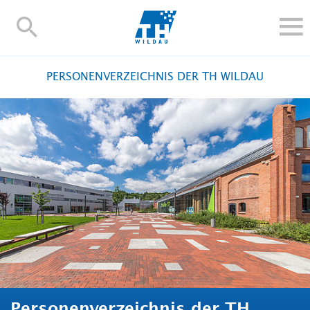
TH-
Wildau
STUDIEREN UND WEITERBILDEN
PERSONENVERZEICHNIS DER TH WILDAU
IM STUDIUM
FORSCHUNG UND TRANSFER
ALUMNI
HOCHSCHULE
INTERNATIONAL
BESCHÄFTIGTE
Blogs
Kontakt und Anfahrt
Webmail
Moodle
TH Online-Portal
Personensuche
English
Personenverzeichnis der TH