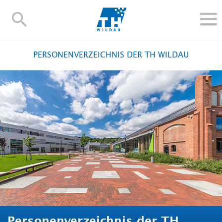
TH-
Wildau
STUDIEREN UND WEITERBILDEN
PERSONENVERZEICHNIS DER TH WILDAU
IM STUDIUM
FORSCHUNG UND TRANSFER
ALUMNI
HOCHSCHULE
INTERNATIONAL
BESCHÄFTIGTE
Blogs
Kontakt und Anfahrt
Webmail
Moodle
TH Online-Portal
Personensuche
English
Personenverzeichnis der TH