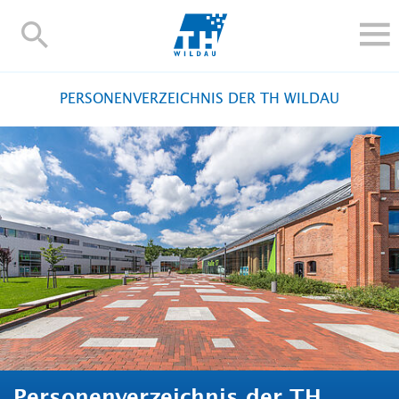
TH-
Wildau
STUDIEREN UND WEITERBILDEN
PERSONENVERZEICHNIS DER TH WILDAU
IM STUDIUM
FORSCHUNG UND TRANSFER
ALUMNI
HOCHSCHULE
INTERNATIONAL
BESCHÄFTIGTE
Blogs
Kontakt und Anfahrt
Webmail
Moodle
TH Online-Portal
Personensuche
English
Personenverzeichnis der TH