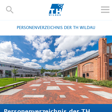
TH-
Wildau
STUDIEREN UND WEITERBILDEN
PERSONENVERZEICHNIS DER TH WILDAU
IM STUDIUM
FORSCHUNG UND TRANSFER
ALUMNI
HOCHSCHULE
INTERNATIONAL
BESCHÄFTIGTE
Blogs
Kontakt und Anfahrt
Webmail
Moodle
TH Online-Portal
Personensuche
English
Personenverzeichnis der TH