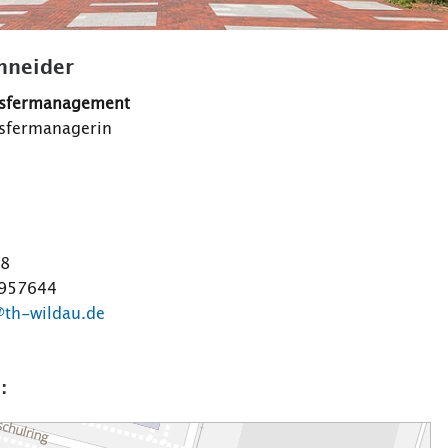
chneider
nsfermanagement
sfermanagerin
98
1957644
@th-wildau.de
: