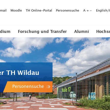
mail
Moodle
TH Online-Portal
Personensuche
A
+
-
English/
udium
Forschung und Transfer
Alumni
Hochs
er TH Wildau
Personensuche