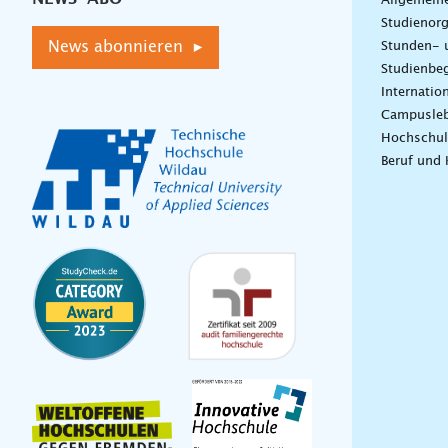
Allgemein
Studienorg
News abonnieren ▸
Stunden- 
Studienbeg
Internatio
Campusle
Hochschul
Beruf und 