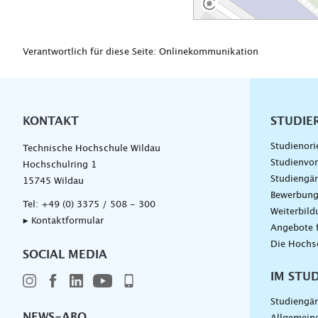
Verantwortlich für diese Seite: Onlinekommunikation
KONTAKT
Unterna
STUDIE
Studienori
Technische Hochschule Wildau
Studienvor
Hochschulring 1
Studiengä
15745 Wildau
Bewerbun
Tel:
+49 (0) 3375 / 508 - 300
Weiterbil
▸ Kontaktformular
Angebote 
Die Hochs
SOCIAL MEDIA
IM STU
Studiengä
NEWS-ABO