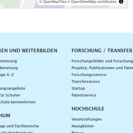
vigation
REN UND WEITERBILDEN
FORSCHUNG / TRANSFER
entierung
Forschungsfelder und Forschun
bereitung
Projekte, Publikationen und Pate
nge A–Z
Forschungsservice
g
Transferservice
dungsangebote
Startup
für Schulen
Patentservice
chule kennenlernen
HOCHSCHULE
DIUM
Veranstaltungen
nge und Fachbereiche
Neuigkeiten