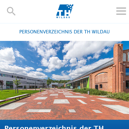
TH-
Wildau
STUDIEREN UND WEITERBILDEN
PERSONENVERZEICHNIS DER TH WILDAU
IM STUDIUM
FORSCHUNG UND TRANSFER
ALUMNI
HOCHSCHULE
INTERNATIONAL
BESCHÄFTIGTE
Blogs
Kontakt und Anfahrt
Webmail
Moodle
TH Online-Portal
Personensuche
English
Personenverzeichnis der TH