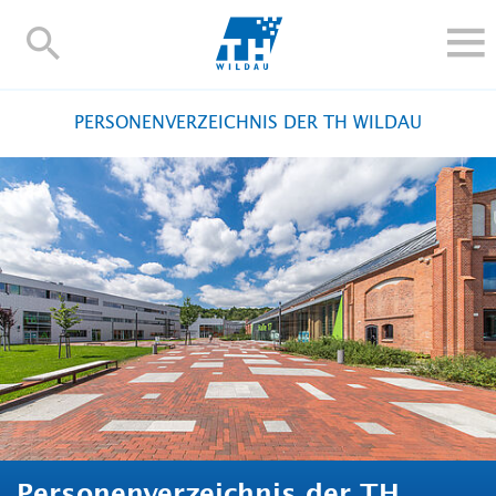
TH-
Wildau
STUDIEREN UND WEITERBILDEN
PERSONENVERZEICHNIS DER TH WILDAU
IM STUDIUM
FORSCHUNG UND TRANSFER
ALUMNI
HOCHSCHULE
INTERNATIONAL
BESCHÄFTIGTE
Blogs
Kontakt und Anfahrt
Webmail
Moodle
TH Online-Portal
Personensuche
English
Personenverzeichnis der TH