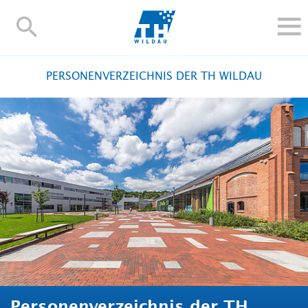
TH-
Wildau
STUDIEREN UND WEITERBILDEN
PERSONENVERZEICHNIS DER TH WILDAU
IM STUDIUM
FORSCHUNG UND TRANSFER
ALUMNI
HOCHSCHULE
INTERNATIONAL
BESCHÄFTIGTE
Blogs
Kontakt und Anfahrt
Webmail
Moodle
TH Online-Portal
Personensuche
English
Personenverzeichnis der TH