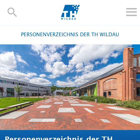
TH-
Wildau
STUDIEREN UND WEITERBILDEN
PERSONENVERZEICHNIS DER TH WILDAU
IM STUDIUM
FORSCHUNG UND TRANSFER
ALUMNI
HOCHSCHULE
INTERNATIONAL
BESCHÄFTIGTE
Blogs
Kontakt und Anfahrt
Webmail
Moodle
TH Online-Portal
Personensuche
English
Personenverzeichnis der TH