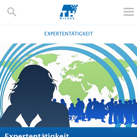
TH-
Wildau
STUDIEREN UND WEITERBILDEN
EXPERTENTÄTIGKEIT
IM STUDIUM
FORSCHUNG UND TRANSFER
ALUMNI
HOCHSCHULE
INTERNATIONAL
BESCHÄFTIGTE
Blogs
Kontakt und Anfahrt
Webmail
Moodle
TH Online-Portal
Personensuche
English
Expertentätigkeit