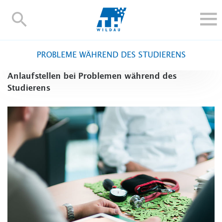
TH-
Wildau
STUDIEREN UND WEITERBILDEN
PROBLEME WÄHREND DES STUDIERENS
IM STUDIUM
Anlaufstellen bei Problemen während des
FORSCHUNG UND TRANSFER
Studierens
ALUMNI
HOCHSCHULE
INTERNATIONAL
BESCHÄFTIGTE
Blogs
Kontakt und Anfahrt
Webmail
Moodle
TH Online-Portal
Personensuche
English