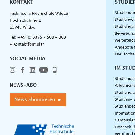
KONTAKT
Unterna
STUDIE
Studienori
Technische Hochschule Wildau
Studienvor
Hochschulring 1
Studiengä
15745 Wildau
Bewerbun
Tel:
+49 (0) 3375 / 508 - 300
Weiterbil
▸ Kontaktformular
Angebote 
Die Hochs
SOCIAL MEDIA
IM STU
Studiengä
NEWS-ABO
Allgemein
Studienorg
News abonnieren ▸
Stunden- 
Studienbeg
Internatio
Campusle
Hochschul
Beruf und 