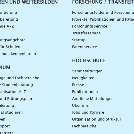
vigation
REN UND WEITERBILDEN
FORSCHUNG / TRANSFER
entierung
Forschungsfelder und Forschun
bereitung
Projekte, Publikationen und Pate
nge A–Z
Forschungsservice
g
Transferservice
dungsangebote
Startup
für Schulen
Patentservice
chule kennenlernen
HOCHSCHULE
DIUM
Veranstaltungen
nge und Fachbereiche
Neuigkeiten
e Studienberatung
Presse
anisation A-Z
Publikationen
und Prüfungsplan
Amtliche Mitteilungen
leitung
Über uns
nal studieren
Jobs und Karriere
ben
Organisation und Struktur
sport
Fachbereiche
Karriere