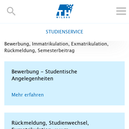
TH-
Wildau
STUDIEREN UND WEITERBILDEN
STUDIENSERVICE
IM STUDIUM
Bewerbung, Immatrikulation, Exmatrikulation,
FORSCHUNG UND TRANSFER
Rückmeldung, Semesterbeitrag
ALUMNI
HOCHSCHULE
Bewerbung - Studentische
INTERNATIONAL
Angelegenheiten
BESCHÄFTIGTE
Mehr erfahren
Blogs
Kontakt und Anfahrt
Webmail
Moodle
TH Online-Portal
Personensuche
English
Rückmeldung, Studienwechsel,