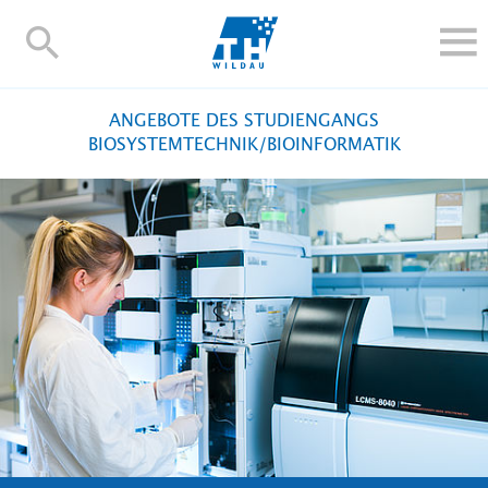
TH-
Wildau
STUDIEREN UND WEITERBILDEN
ANGEBOTE DES STUDIENGANGS
IM STUDIUM
BIOSYSTEMTECHNIK/BIOINFORMATIK
FORSCHUNG UND TRANSFER
ALUMNI
HOCHSCHULE
INTERNATIONAL
BESCHÄFTIGTE
Blogs
Kontakt und Anfahrt
Webmail
Moodle
TH Online-Portal
Personensuche
English