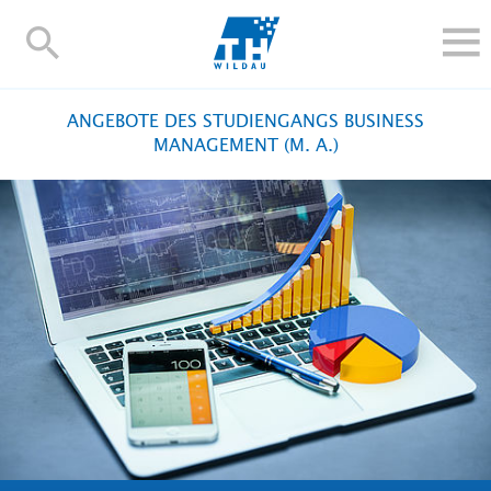
TH-
Wildau
STUDIEREN UND WEITERBILDEN
ANGEBOTE DES STUDIENGANGS BUSINESS
IM STUDIUM
MANAGEMENT (M. A.)
FORSCHUNG UND TRANSFER
ALUMNI
HOCHSCHULE
INTERNATIONAL
BESCHÄFTIGTE
Blogs
Kontakt und Anfahrt
Webmail
Moodle
TH Online-Portal
Personensuche
English