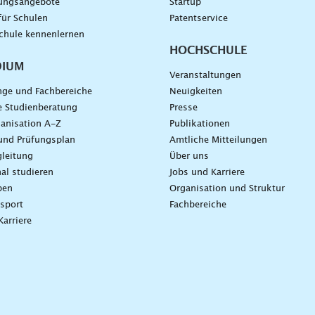
dungsangebote
Startup
für Schulen
Patentservice
chule kennenlernen
HOCHSCHULE
DIUM
Veranstaltungen
nge und Fachbereiche
Neuigkeiten
e Studienberatung
Presse
anisation A-Z
Publikationen
und Prüfungsplan
Amtliche Mitteilungen
leitung
Über uns
nal studieren
Jobs und Karriere
ben
Organisation und Struktur
sport
Fachbereiche
Karriere