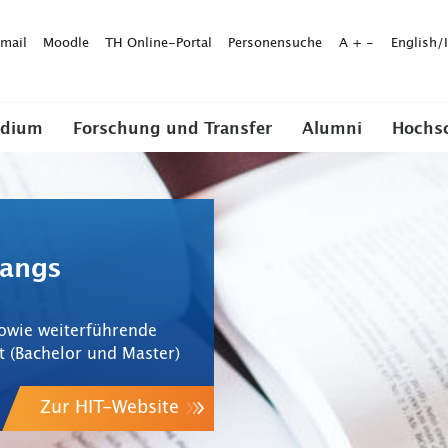
mail
Moodle
TH Online-Portal
Personensuche
A
+
-
English/
udium
Forschung und Transfer
Alumni
Hochs
gangs
owie weiterführende
t (Bachelor und Master)
Zur HIT-Website