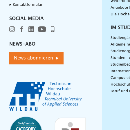
Weiterbil
▸ Kontaktformular
Angebote 
Die Hochs
SOCIAL MEDIA
IM STU
Studiengä
NEWS-ABO
Allgemein
Studienorg
News abonnieren ▸
Stunden- 
Studienbeg
Internatio
Campusle
Hochschul
Beruf und 