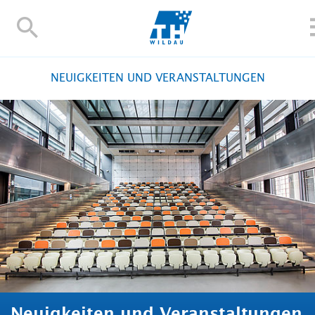
TH-
Wildau
STUDIEREN UND WEITERBILDEN
NEUIGKEITEN UND VERANSTALTUNGEN
IM STUDIUM
FORSCHUNG UND TRANSFER
ALUMNI
HOCHSCHULE
INTERNATIONAL
BESCHÄFTIGTE
Blogs
Kontakt und Anfahrt
Webmail
Moodle
TH Online-Portal
Personensuche
English
Neuigkeiten und Veranstaltungen