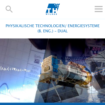
TH-
Wildau
STUDIEREN UND WEITERBILDEN
PHYSIKALISCHE TECHNOLOGIEN/ ENERGIESYSTEME
IM STUDIUM
(B. ENG.) - DUAL
FORSCHUNG UND TRANSFER
ALUMNI
HOCHSCHULE
INTERNATIONAL
BESCHÄFTIGTE
Blogs
Kontakt und Anfahrt
Webmail
Moodle
TH Online-Portal
Personensuche
English