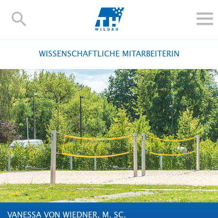
TH-
Wildau
STUDIEREN UND WEITERBILDEN
WISSENSCHAFTLICHE MITARBEITERIN
IM STUDIUM
FORSCHUNG UND TRANSFER
ALUMNI
HOCHSCHULE
INTERNATIONAL
BESCHÄFTIGTE
Blogs
Kontakt und Anfahrt
Webmail
Moodle
TH Online-Portal
Personensuche
English
VANESSA VON WIEDNER, M. SC.