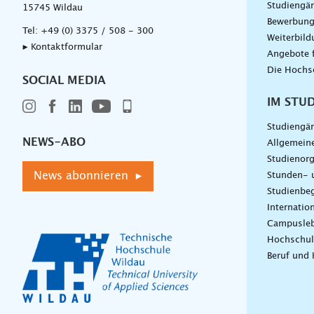
Studiengä
15745 Wildau
Bewerbun
Tel:
+49 (0) 3375 / 508 - 300
Weiterbil
▸ Kontaktformular
Angebote 
Die Hochs
SOCIAL MEDIA
IM STU
Studiengä
NEWS-ABO
Allgemein
Studienorg
News abonnieren ▸
Stunden- 
Studienbeg
Internatio
Campusle
Hochschul
Beruf und 