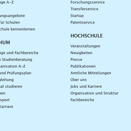
nge A–Z
Forschungsservice
g
Transferservice
dungsangebote
Startup
für Schulen
Patentservice
chule kennenlernen
HOCHSCHULE
DIUM
Veranstaltungen
nge und Fachbereiche
Neuigkeiten
e Studienberatung
Presse
anisation A-Z
Publikationen
und Prüfungsplan
Amtliche Mitteilungen
leitung
Über uns
nal studieren
Jobs und Karriere
ben
Organisation und Struktur
sport
Fachbereiche
Karriere