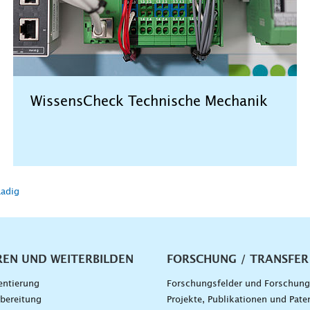
WissensCheck Technische Mechanik
Radig
vigation
REN UND WEITERBILDEN
FORSCHUNG / TRANSFER
entierung
Forschungsfelder und Forschun
bereitung
Projekte, Publikationen und Pate