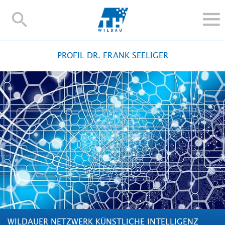
TH-
Wildau
STUDIEREN UND WEITERBILDEN
PROFIL DR. FRANK SEELIGER
IM STUDIUM
FORSCHUNG UND TRANSFER
ALUMNI
HOCHSCHULE
INTERNATIONAL
BESCHÄFTIGTE
Blogs
Kontakt und Anfahrt
Webmail
Moodle
TH Online-Portal
Personensuche
English
WILDAUER NETZWERK KÜNSTLICHE INTELLIGENZ