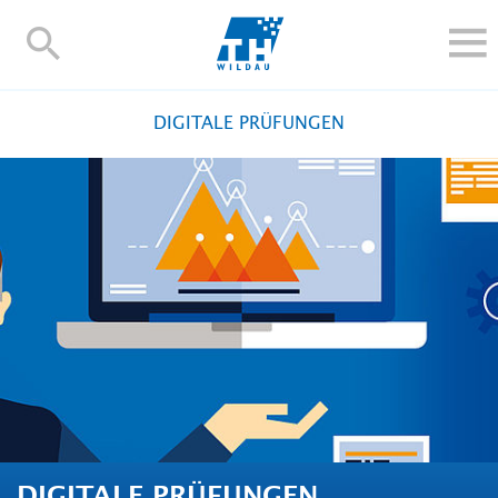
TH-
Wildau
STUDIEREN UND WEITERBILDEN
DIGITALE PRÜFUNGEN
IM STUDIUM
FORSCHUNG UND TRANSFER
ALUMNI
HOCHSCHULE
INTERNATIONAL
BESCHÄFTIGTE
Blogs
Kontakt und Anfahrt
Webmail
Moodle
TH Online-Portal
Personensuche
English
DIGITALE PRÜFUNGEN