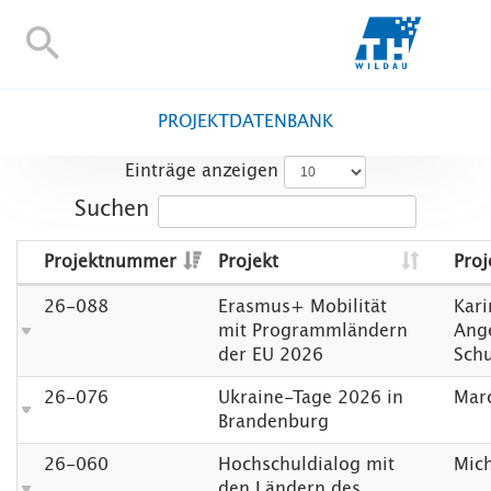
TH-
Wildau
STUDIEREN UND WEITERBILDEN
PROJEKTDATENBANK
IM STUDIUM
Einträge anzeigen
FORSCHUNG UND TRANSFER
Suchen
ALUMNI
HOCHSCHULE
Projektnummer
Projekt
Proj
INTERNATIONAL
26-088
Erasmus+ Mobilität
Kari
BESCHÄFTIGTE
mit Programmländern
Ange
der EU 2026
Sch
Blogs
Kontakt und Anfahrt
Webmail
Moodle
TH Onlin
26-076
Ukraine-Tage 2026 in
Mar
English
Brandenburg
26-060
Hochschuldialog mit
Mic
den Ländern des