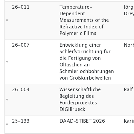
26-011
Temperature-
Jörg
Dependent
Dre
Measurements of the
Refractive Index of
Polymeric Films
26-007
Entwicklung einer
Norb
Schleifvorrichtung für
die Fertigung von
Öltaschen an
Schmierlochbohrungen
von Großkurbelwellen
26-004
Wissenschaftliche
Ralf
Begleitung des
Förderprojektes
DIGIBrueck
25-133
DAAD-STIBET 2026
Kari