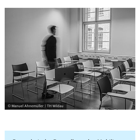
© Manuel Ahnemüller | TH Wildau