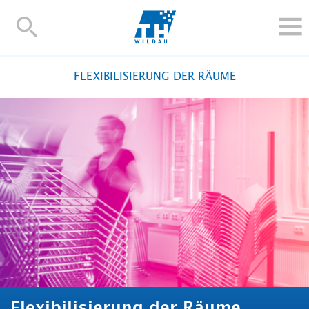
TH-
Wildau
STUDIEREN UND WEITERBILDEN
FLEXIBILISIERUNG DER RÄUME
IM STUDIUM
FORSCHUNG UND TRANSFER
ALUMNI
HOCHSCHULE
INTERNATIONAL
BESCHÄFTIGTE
Blogs
Kontakt und Anfahrt
Webmail
Moodle
TH Online-Portal
Personensuche
English
Flexibilisierung der Räume