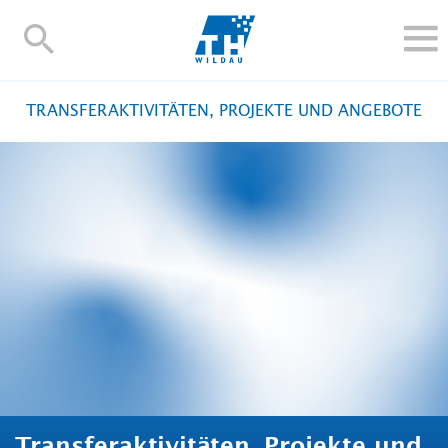
TH-
Wildau
STUDIEREN UND WEITERBILDEN
TRANSFERAKTIVITÄTEN, PROJEKTE UND ANGEBOTE
IM STUDIUM
FORSCHUNG UND TRANSFER
ALUMNI
HOCHSCHULE
INTERNATIONAL
BESCHÄFTIGTE
Blogs
Kontakt und Anfahrt
Webmail
Moodle
TH Online-Portal
Personensuche
English
Transferaktivitäten, Projekte und