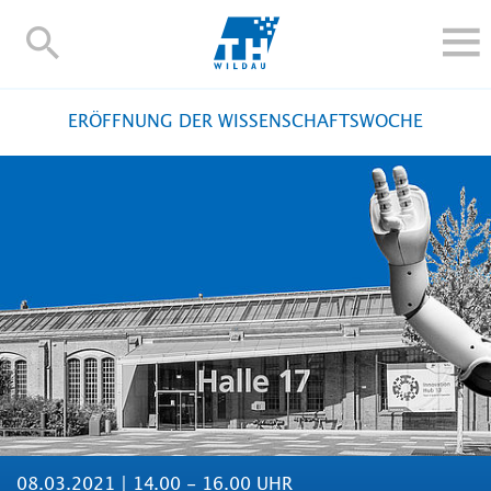
TH-
Wildau
STUDIEREN UND WEITERBILDEN
ERÖFFNUNG DER WISSENSCHAFTSWOCHE
IM STUDIUM
FORSCHUNG UND TRANSFER
ALUMNI
HOCHSCHULE
INTERNATIONAL
BESCHÄFTIGTE
Blogs
Kontakt und Anfahrt
Webmail
Moodle
TH Online-Portal
Personensuche
English
08.03.2021 | 14.00 - 16.00 UHR