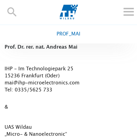
TH-
Wildau
STUDIEREN UND WEITERBILDEN
PROF_MAI
IM STUDIUM
Prof. Dr. rer. nat. Andreas Mai
FORSCHUNG UND TRANSFER
ALUMNI
IHP - Im Technologiepark 25
HOCHSCHULE
15236 Frankfurt (Oder)
INTERNATIONAL
mai@ihp-microelectronics.com
BESCHÄFTIGTE
Tel: 0335/5625 733
Blogs
Kontakt und Anfahrt
Webmail
Moodle
&
TH Online-Portal
Personensuche
English
UAS Wildau
„Micro- & Nanoelectronic“