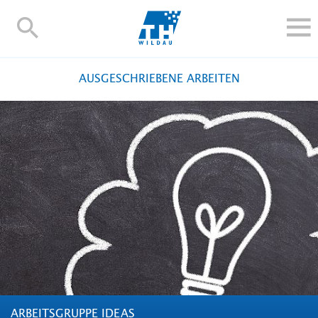
TH-
Wildau
STUDIEREN UND WEITERBILDEN
AUSGESCHRIEBENE ARBEITEN
IM STUDIUM
FORSCHUNG UND TRANSFER
ALUMNI
HOCHSCHULE
INTERNATIONAL
BESCHÄFTIGTE
Blogs
Kontakt und Anfahrt
Webmail
Moodle
TH Online-Portal
Personensuche
English
ARBEITSGRUPPE IDEAS