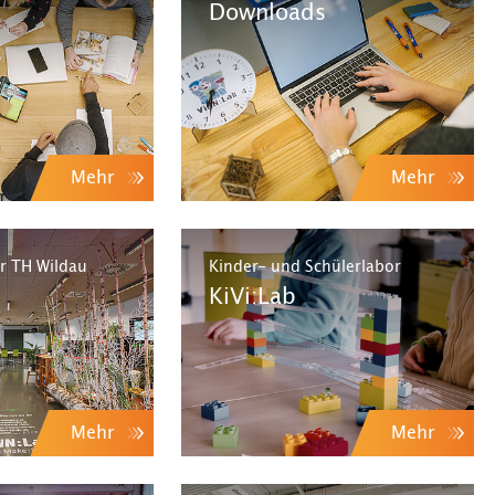
Downloads
Mehr
Mehr
r TH Wildau
Kinder- und Schülerlabor
KiVi:Lab
Mehr
Mehr