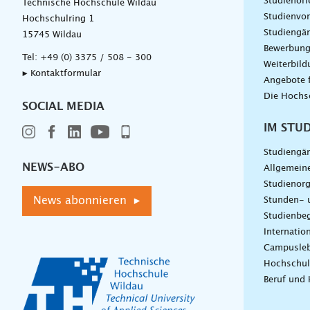
Studienori
Technische Hochschule Wildau
Studienvor
Hochschulring 1
Studiengä
15745 Wildau
Bewerbun
Tel:
+49 (0) 3375 / 508 - 300
Weiterbil
▸ Kontaktformular
Angebote 
Die Hochs
SOCIAL MEDIA
IM STU
Studiengä
NEWS-ABO
Allgemein
Studienorg
News abonnieren ▸
Stunden- 
Studienbeg
Internatio
Campusle
Hochschul
Beruf und 