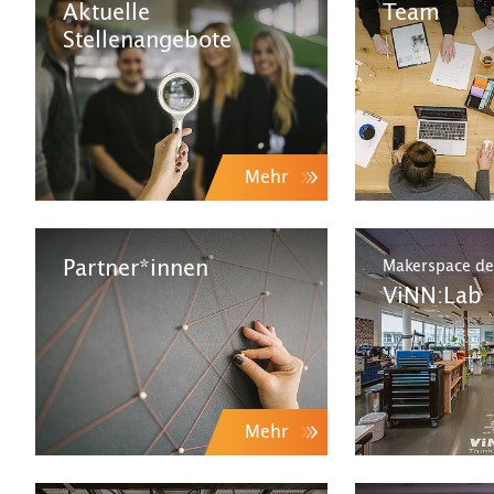
Aktuelle
Team
Stellenangebote
Mehr
Partner*innen
Makerspace de
ViNN:Lab
Mehr