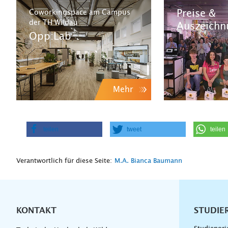
Preise &
Coworkingspace am Campus
der TH Wildau
Auszeichn
Opp:Lab
Mehr
teilen
tweet
teilen
Verantwortlich für diese Seite:
M.A. Bianca Baumann
KONTAKT
Unterna
STUDIE