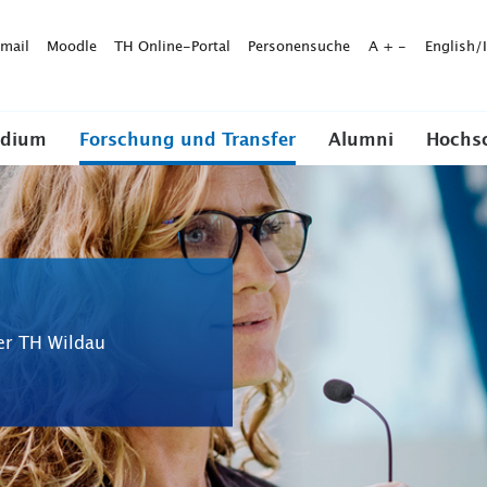
mail
Moodle
TH Online-Portal
Personensuche
A
+
-
English/
udium
Forschung und Transfer
Alumni
Hochs
er TH Wildau