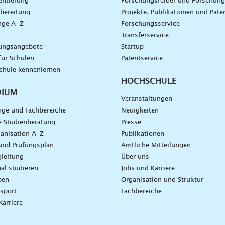
entierung
Forschungsfelder und Forschun
bereitung
Projekte, Publikationen und Pate
nge A–Z
Forschungsservice
g
Transferservice
dungsangebote
Startup
für Schulen
Patentservice
chule kennenlernen
HOCHSCHULE
DIUM
Veranstaltungen
nge und Fachbereiche
Neuigkeiten
e Studienberatung
Presse
anisation A-Z
Publikationen
und Prüfungsplan
Amtliche Mitteilungen
leitung
Über uns
nal studieren
Jobs und Karriere
ben
Organisation und Struktur
sport
Fachbereiche
Karriere