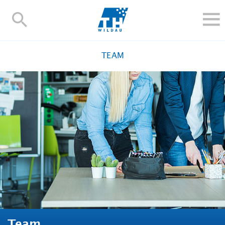
TH-
Wildau
STUDIEREN UND WEITERBILDEN
TEAM
IM STUDIUM
FORSCHUNG UND TRANSFER
ALUMNI
HOCHSCHULE
INTERNATIONAL
BESCHÄFTIGTE
Blogs
Kontakt und Anfahrt
Webmail
Moodle
TH Online-Portal
Personensuche
English
Team