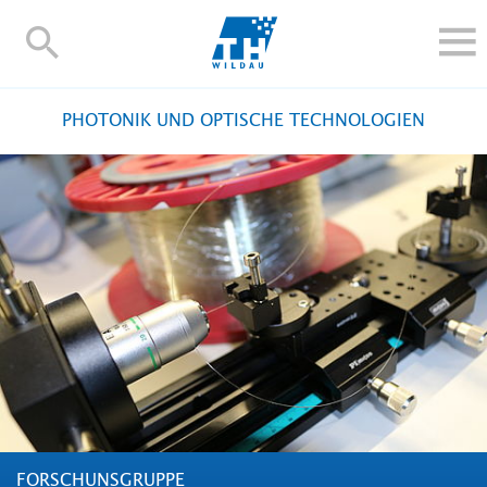
TH-
Wildau
STUDIEREN UND WEITERBILDEN
PHOTONIK UND OPTISCHE TECHNOLOGIEN
IM STUDIUM
FORSCHUNG UND TRANSFER
ALUMNI
HOCHSCHULE
INTERNATIONAL
BESCHÄFTIGTE
Blogs
Kontakt und Anfahrt
Webmail
Moodle
TH Online-Portal
Personensuche
English
FORSCHUNSGRUPPE