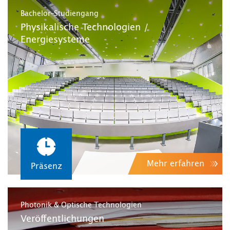
Bachelor-Studiengang
Physikalische Technologien /
Energiesysteme
Mehr erfahren
Präsenz
Photonik & Optische Technologien
Veröffentlichungen