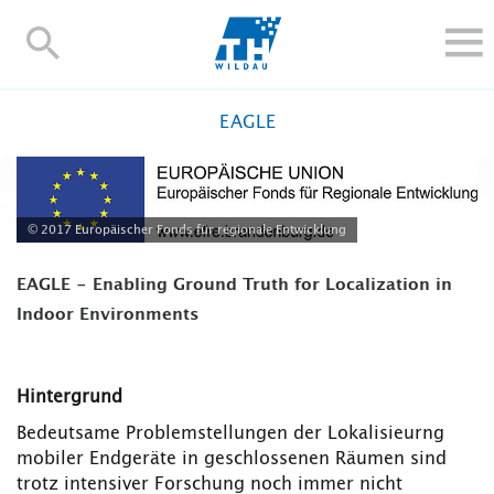
TH-
Wildau
STUDIEREN UND WEITERBILDEN
EAGLE
IM STUDIUM
FORSCHUNG UND TRANSFER
ALUMNI
© 2017 Europäischer Fonds für regionale Entwicklung
HOCHSCHULE
EAGLE - Enabling Ground Truth for Localization in
INTERNATIONAL
Indoor Environments
BESCHÄFTIGTE
Blogs
Kontakt und Anfahrt
Webmail
Moodle
Hintergrund
TH Online-Portal
Personensuche
English
Bedeutsame Problemstellungen der Lokalisieurng
mobiler Endgeräte in geschlossenen Räumen sind
trotz intensiver Forschung noch immer nicht