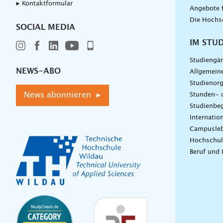
▸ Kontaktformular
Angebote 
Die Hochs
SOCIAL MEDIA
IM STU
Studiengä
NEWS-ABO
Allgemein
Studienorg
News abonnieren ▸
Stunden- 
Studienbeg
Internatio
Campusle
Hochschul
Beruf und 