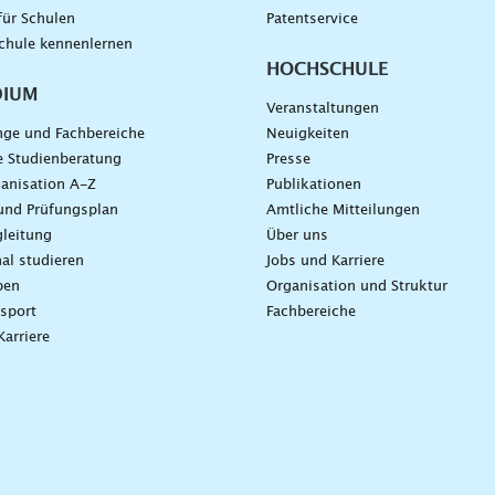
für Schulen
Patentservice
chule kennenlernen
HOCHSCHULE
DIUM
Veranstaltungen
nge und Fachbereiche
Neuigkeiten
e Studienberatung
Presse
anisation A-Z
Publikationen
und Prüfungsplan
Amtliche Mitteilungen
leitung
Über uns
nal studieren
Jobs und Karriere
ben
Organisation und Struktur
sport
Fachbereiche
Karriere