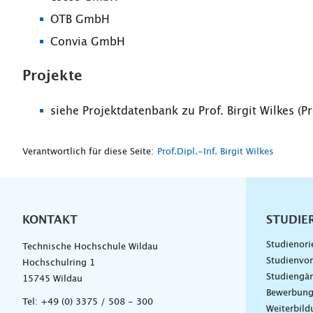
OTB GmbH
Convia GmbH
Projekte
siehe Projektdatenbank zu Prof. Birgit Wilkes (P
Verantwortlich für diese Seite:
Prof.Dipl.-Inf. Birgit Wilkes
KONTAKT
Unterna
STUDIE
Studienori
Technische Hochschule Wildau
Studienvor
Hochschulring 1
Studiengä
15745 Wildau
Bewerbun
Tel:
+49 (0) 3375 / 508 - 300
Weiterbil