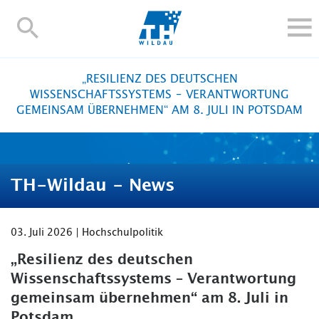
TH-
Wildau
STUDIEREN UND WEITERBILDEN
„RESILIENZ DES DEUTSCHEN
IM STUDIUM
WISSENSCHAFTSSYSTEMS – VERANTWORTUNG
GEMEINSAM ÜBERNEHMEN“ AM 8. JULI IN POTSDAM
FORSCHUNG UND TRANSFER
ALUMNI
HOCHSCHULE
TH-Wildau - News
INTERNATIONAL
BESCHÄFTIGTE
03. Juli 2026 | Hochschulpolitik
Blogs
Kontakt und Anfahrt
Webmail
Moodle
TH Online-Portal
Personensuche
English
„Resilienz des deutschen
Wissenschaftssystems – Verantwortung
gemeinsam übernehmen“ am 8. Juli in
Potsdam