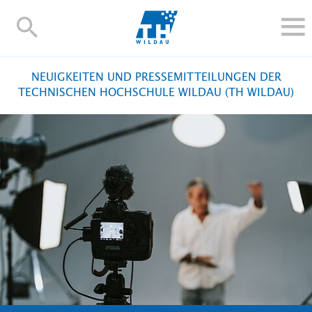
TH-
Wildau
STUDIEREN UND WEITERBILDEN
NEUIGKEITEN UND PRESSEMITTEILUNGEN DER
IM STUDIUM
TECHNISCHEN HOCHSCHULE WILDAU (TH WILDAU)
FORSCHUNG UND TRANSFER
ALUMNI
HOCHSCHULE
INTERNATIONAL
BESCHÄFTIGTE
Blogs
Kontakt und Anfahrt
Webmail
Moodle
TH Online-Portal
Personensuche
English