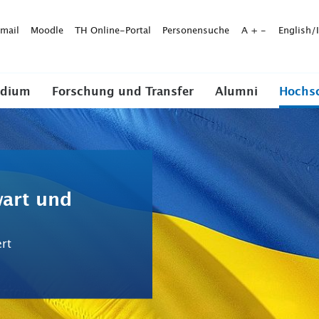
mail
Moodle
TH Online-Portal
Personensuche
A
+
-
English/
udium
Forschung und Transfer
Alumni
Hochs
art und
ert