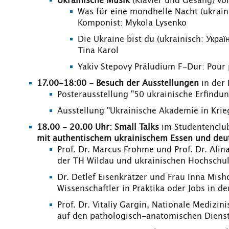
Ukrainische Musik
(Klavier und Gesang) vo
Was für eine mondhelle Nacht (ukrainis
Komponist: Mykola Lysenko
Die Ukraine bist du (ukrainisch: Украї
Tina Karol
Yakiv Stepovy Präludium F-Dur: Pour p
17.00-18:00 - Besuch der Ausstellungen
in der
Posterausstellung "50 ukrainische Erfindun
Ausstellung "Ukrainische Akademie in Krie
18.00 - 20.00 Uhr: Small Talks
im Studentenclub
mit authentischem ukrainischem Essen und deu
Prof. Dr. Marcus Frohme und Prof. Dr. Al
der TH Wildau und ukrainischen Hochschul
Dr. Detlef Eisenkrätzer und Frau Inna Mis
Wissenschaftler in Praktika oder Jobs in de
Prof. Dr. Vitaliy Gargin, Nationale Medizin
auf den pathologisch-anatomischen Dienst