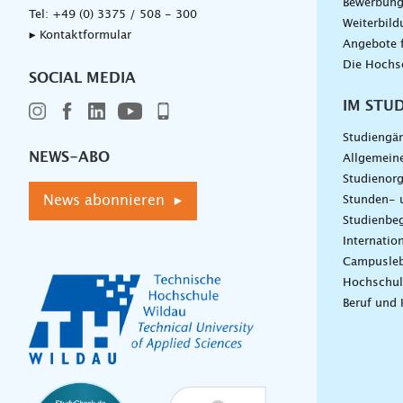
Bewerbun
Tel:
+49 (0) 3375 / 508 - 300
Weiterbil
▸ Kontaktformular
Angebote 
Die Hochs
SOCIAL MEDIA
IM STU
Studiengä
NEWS-ABO
Allgemein
Studienorg
News abonnieren ▸
Stunden- 
Studienbeg
Internatio
Campusle
Hochschul
Beruf und 