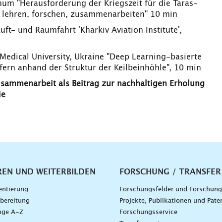
hum "Herausforderung der Kriegszeit für die Taras-
 lehren, forschen, zusammenarbeiten" 10 min
ft- und Raumfahrt 'Kharkiv Aviation Institute',
l Medical University, Ukraine "Deep Learning-basierte
fern anhand der Struktur der Keilbeinhöhle", 10 min
usammenarbeit als Beitrag zur nachhaltigen Erholung
ie
vigation
REN UND WEITERBILDEN
FORSCHUNG / TRANSFER
entierung
Forschungsfelder und Forschun
bereitung
Projekte, Publikationen und Pate
nge A–Z
Forschungsservice