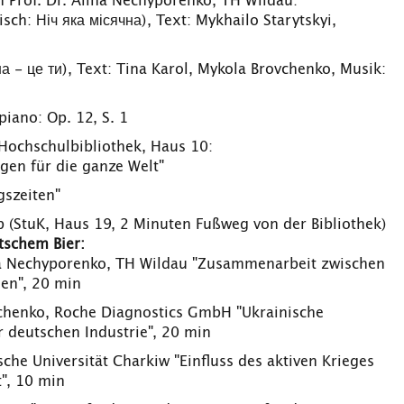
n Prof. Dr. Alina Nechyporenko, TH Wildau:
ch: Ніч яка місячна), Text: Mykhailo Starytskyi,
на - це ти), Text: Tina Karol, Mykola Brovchenko, Musik:
iano: Op. 12, S. 1
 Hochschulbibliothek, Haus 10:
gen für die ganze Welt"
gszeiten"
 (StuK, Haus 19, 2 Minuten Fußweg von der Bibliothek)
tschem Bier:
ina Nechyporenko, TH Wildau "Zusammenarbeit zwischen
en", 20 min
hchenko, Roche Diagnostics GmbH "Ukrainische
r deutschen Industrie", 20 min
ische Universität Charkiw "Einfluss des aktiven Krieges
", 10 min