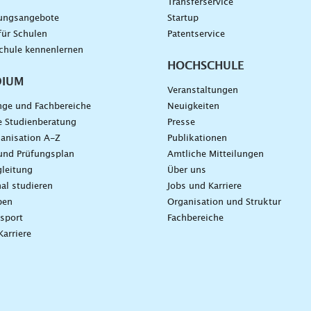
g
Transferservice
dungsangebote
Startup
für Schulen
Patentservice
chule kennenlernen
HOCHSCHULE
DIUM
Veranstaltungen
nge und Fachbereiche
Neuigkeiten
e Studienberatung
Presse
anisation A-Z
Publikationen
und Prüfungsplan
Amtliche Mitteilungen
leitung
Über uns
nal studieren
Jobs und Karriere
ben
Organisation und Struktur
sport
Fachbereiche
Karriere