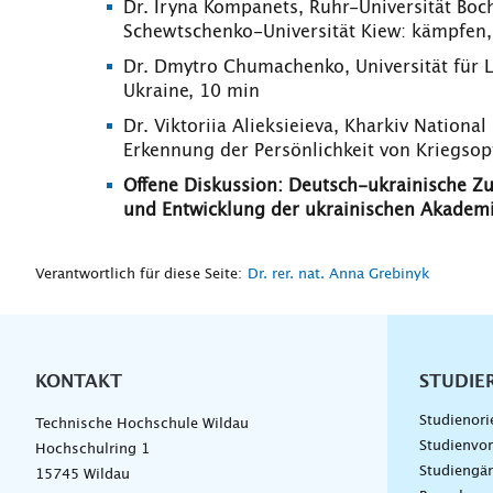
Dr. Iryna Kompanets, Ruhr-Universität Boc
Schewtschenko-Universität Kiew: kämpfen,
Dr. Dmytro Chumachenko, Universität für Lu
Ukraine, 10 min
Dr. Viktoriia Alieksieieva, Kharkiv Nationa
Erkennung der Persönlichkeit von Kriegsop
Offene Diskussion: Deutsch-ukrainische Z
und Entwicklung der ukrainischen Akadem
Verantwortlich für diese Seite:
Dr. rer. nat. Anna Grebinyk
KONTAKT
Unterna
STUDIE
Studienori
Technische Hochschule Wildau
Studienvor
Hochschulring 1
Studiengä
15745 Wildau