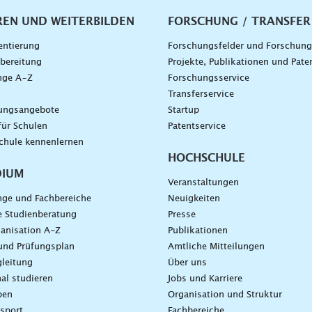
vigation
REN UND WEITERBILDEN
FORSCHUNG / TRANSFER
entierung
Forschungsfelder und Forschun
bereitung
Projekte, Publikationen und Pate
nge A–Z
Forschungsservice
g
Transferservice
dungsangebote
Startup
für Schulen
Patentservice
chule kennenlernen
HOCHSCHULE
DIUM
Veranstaltungen
nge und Fachbereiche
Neuigkeiten
e Studienberatung
Presse
anisation A-Z
Publikationen
und Prüfungsplan
Amtliche Mitteilungen
leitung
Über uns
nal studieren
Jobs und Karriere
ben
Organisation und Struktur
sport
Fachbereiche