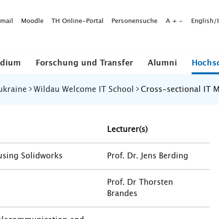
mail
Moodle
TH Online-Portal
Personensuche
A
+
-
English/
udium
Forschung und Transfer
Alumni
Hochs
ukraine
Wildau Welcome IT School
Cross-sectional IT M
Lecturer(s)
using Solidworks
Prof. Dr. Jens Berding
Prof. Dr Thorsten
Brandes