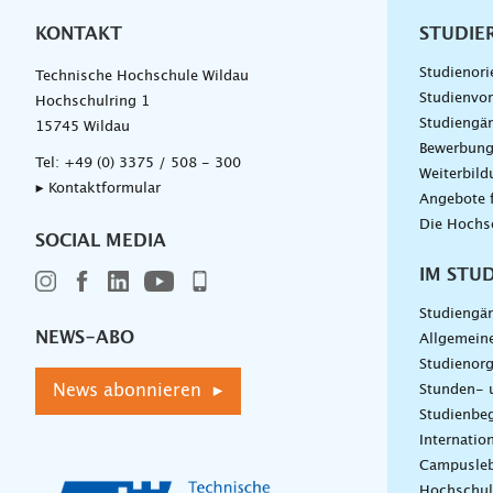
KONTAKT
Unterna
STUDIE
Studienori
Technische Hochschule Wildau
Studienvor
Hochschulring 1
Studiengä
15745 Wildau
Bewerbun
Tel:
+49 (0) 3375 / 508 - 300
Weiterbil
▸ Kontaktformular
Angebote 
Die Hochs
SOCIAL MEDIA
IM STU
Studiengä
NEWS-ABO
Allgemein
Studienorg
News abonnieren ▸
Stunden- 
Studienbeg
Internatio
Campusle
Hochschul