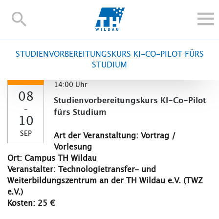
TH-
Wildau
STUDIEREN UND WEITERBILDEN
STUDIENVORBEREITUNGSKURS KI-CO-PILOT FÜRS
IM STUDIUM
STUDIUM
FORSCHUNG UND TRANSFER
14:00 Uhr
08
ALUMNI
Studienvorbereitungskurs KI-Co-Pilot
-
HOCHSCHULE
fürs Studium
10
INTERNATIONAL
SEP
Art der Veranstaltung: Vortrag /
BESCHÄFTIGTE
Vorlesung
Ort: Campus TH Wildau
Blogs
Kontakt und Anfahrt
Webmail
Moodle
Veranstalter: Technologietransfer- und
TH Online-Portal
Personensuche
English
Weiterbildungszentrum an der TH Wildau e.V. (TWZ
e.V.)
Kosten: 25 €