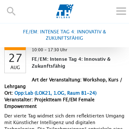
TH-
Wildau
STUDIEREN UND WEITERBILDEN
FE/EM: INTENSE TAG 4: INNOVATIV &
IM STUDIUM
ZUKUNFTSFÄHIG
FORSCHUNG UND TRANSFER
10:00 - 17:30 Uhr
27
ALUMNI
FE/EM: Intense Tag 4: Innovativ &
HOCHSCHULE
Zukunftsfähig
AUG
INTERNATIONAL
Art der Veranstaltung: Workshop, Kurs /
BESCHÄFTIGTE
Lehrgang
Ort:
Opp:Lab (LOK21, 1.OG, Raum B1-24)
Blogs
Kontakt und Anfahrt
Webmail
Moodle
Veranstalter: Projektteam FE/EM Female
TH Online-Portal
Personensuche
English
Empowerment
Der vierte Tag widmet sich dem reflektierten Umgang
mit Künstlicher Intelligenz und digitalen