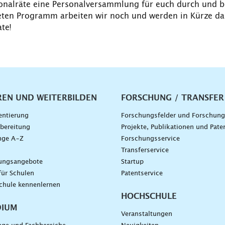
onalräte eine Personalversammlung für euch durch und b
ten Programm arbeiten wir noch und werden in Kürze dar
te!
vigation
REN UND WEITERBILDEN
FORSCHUNG / TRANSFER
entierung
Forschungsfelder und Forschun
bereitung
Projekte, Publikationen und Pate
nge A–Z
Forschungsservice
g
Transferservice
dungsangebote
Startup
für Schulen
Patentservice
chule kennenlernen
HOCHSCHULE
DIUM
Veranstaltungen