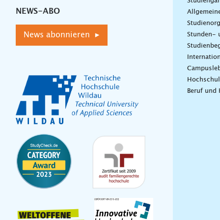
Studiengä
NEWS-ABO
Allgemein
Studienorg
News abonnieren ▸
Stunden- 
Studienbeg
Internatio
Campusle
Hochschul
Beruf und 