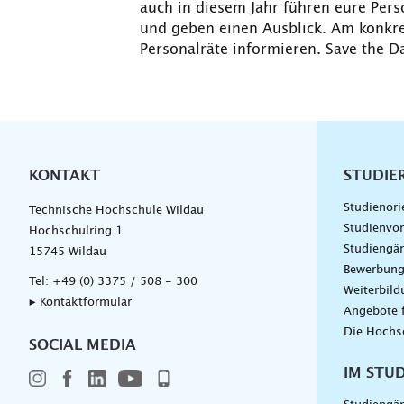
auch in diesem Jahr führen eure Pers
und geben einen Ausblick. Am konkre
Personalräte informieren. Save the Da
KONTAKT
Unterna
STUDIE
Studienori
Technische Hochschule Wildau
Studienvor
Hochschulring 1
Studiengä
15745 Wildau
Bewerbun
Tel:
+49 (0) 3375 / 508 - 300
Weiterbil
▸ Kontaktformular
Angebote 
Die Hochs
SOCIAL MEDIA
IM STU