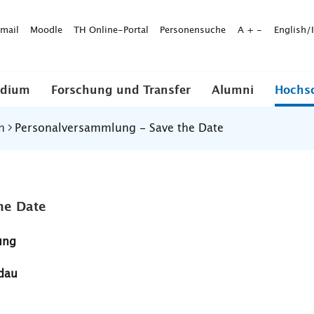
mail
Moodle
TH Online-Portal
Personensuche
A
+
-
English/
udium
Forschung und Transfer
Alumni
Hochs
n
Personalversammlung - Save the Date
he Date
ung
ldau